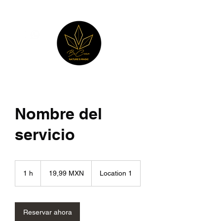
Nombre del
servicio
19,99
pesos
1 h
1
19,99 MXN
Location 1
mexicanos
Reservar ahora