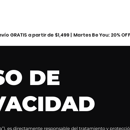
mociones y Bundles
Quiero ser distribuidor
Blog
A
vío GRATIS a partir de $1,499 | Martes Be You: 20% O
SO DE
VACIDAD
”), es directamente responsable del tratamiento y protecció