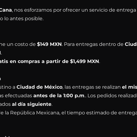
 Cana
, nos esforzamos por ofrecer un servicio de entrega 
 lo antes posible.
ene un costo de
$149 MXN
. Para entregas dentro de
Ciud
N
.
atis en compras a partir de $1,499 MXN
.
a
stino a
Ciudad de México
, las entregas se realizan
el mi
s efectuadas
antes de la 1:00 p.m
.. Los pedidos realiz
gados
al
día siguiente
.
 de la República Mexicana, el tiempo estimado de entreg