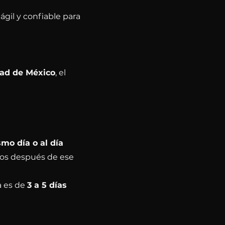
ágil y confiable para
ad de México
, el
smo día o al día
ados después de ese
a es de
3 a 5 días