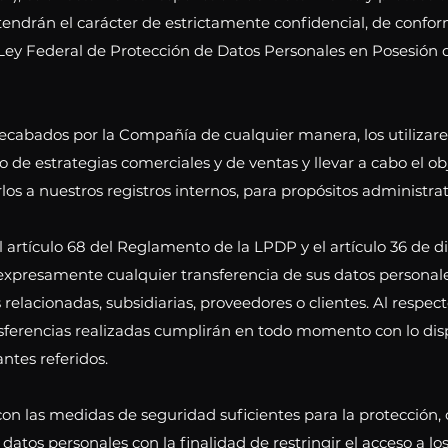
 tendrán el carácter de estrictamente confidencial, de confo
 Ley Federal de Protección de Datos Personales en Posesión de
recabados por la Compañía de cualquier manera, los utiliza
lo de estrategias comerciales y de ventas y llevar a cabo el o
los a nuestros registros internos, para propósitos administrat
artículo 68 del Reglamento de la LPDP y el artículo 36 de di
 expresamente cualquier transferencia de sus datos persona
 relacionadas, subsidiarias, proveedores o clientes. Al respe
nsferencias realizadas cumplirán en todo momento con lo dis
ntes referidos.
n las medidas de seguridad suficientes para la protección, 
atos personales con la finalidad de restringir el acceso a l