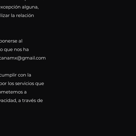
excepción alguna,
izar la relación
oponerse al
to que nos ha
a becanamx@gmail.com
 cumplir con la
por los servicios que
prometemos a
acidad, a través de