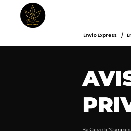
Inicio
Tienda
Pro
Envío Express / En
AVI
PRI
Be Cana (la “Compañía