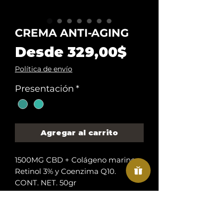
CREMA ANTI-AGING
Precio
Desde
329,00$
de
Política de envío
oferta
Presentación
*
Agregar al carrito
1500MG CBD + Colágeno marino,
Retinol 3% y Coenzima Q10.
CONT. NET. 50gr
VENTA EXCLUSIVA A MAYORES
DE 18 AÑOS.